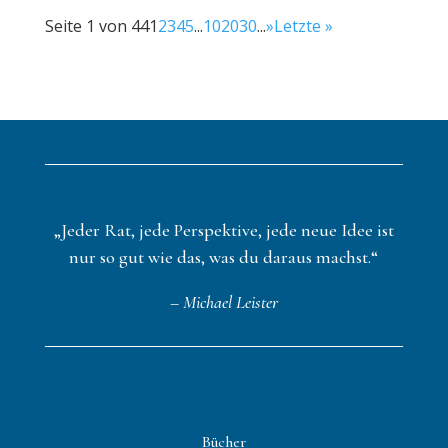
Seite 1 von 44
1
2
3
4
5
...
10
20
30
...
»
Letzte »
„Jeder Rat, jede Perspektive, jede neue Idee ist
nur so gut wie das, was du daraus machst.“
– Michael Leister
Bücher