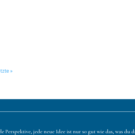
fühl…
tzte »
de Perspektive, jede neue Idee ist nur so gut wie das, was du 