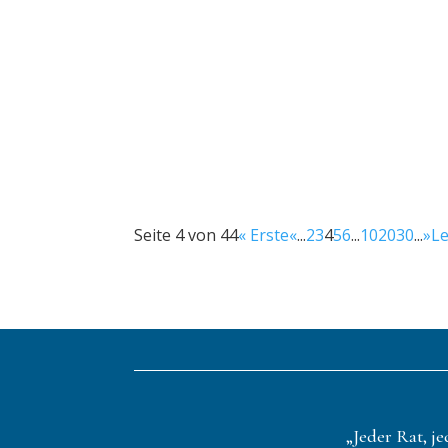
Michael Leister
Ein paar Gedanken über das Selbstwertge
mehr lesen…
Seite 4 von 44
« Erste
«
...
2
3
4
5
6
...
10
20
30
...
»
Le
„Jeder Rat, je