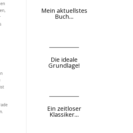
ten
Mein aktuellstes
en,
Buch...
r
s
Die ideale
Grundlage!
en
e
ist
erade
Ein zeitloser
n.
Klassiker...