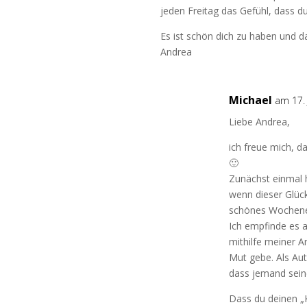
jeden Freitag das Gefühl, dass d
Es ist schön dich zu haben und d
Andrea
Michael
am 17.
Liebe Andrea,
ich freue mich, d
🙂
Zunächst einmal 
wenn dieser Glück
schönes Wochene
Ich empfinde es a
mithilfe meiner A
Mut gebe. Als Aut
dass jemand sein
Dass du deinen „