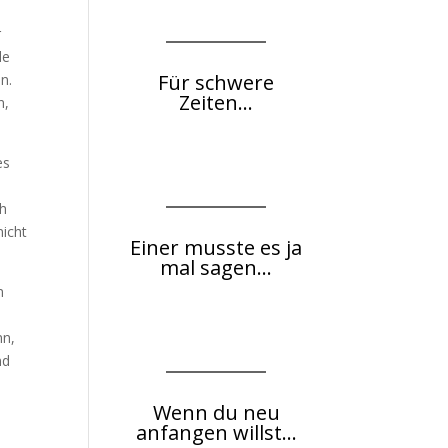
r
de
Für schwere
n.
Zeiten...
n,
es
ch
nicht
Einer musste es ja
mal sagen...
m
nn,
nd
Wenn du neu
anfangen willst...