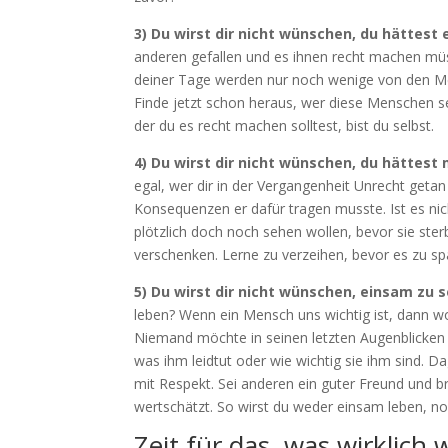
3) Du wirst dir nicht wünschen, du hättes
anderen gefallen und es ihnen recht machen mü
deiner Tage werden nur noch wenige von den Me
Finde jetzt schon heraus, wer diese Menschen se
der du es recht machen solltest, bist du selbst.
4) Du wirst dir nicht wünschen, du hättest
egal, wer dir in der Vergangenheit Unrecht getan
Konsequenzen er dafür tragen musste. Ist es ni
plötzlich doch noch sehen wollen, bevor sie ster
verschenken. Lerne zu verzeihen, bevor es zu spä
5) Du wirst dir nicht wünschen, einsam zu s
leben? Wenn ein Mensch uns wichtig ist, dann wol
Niemand möchte in seinen letzten Augenblicken 
was ihm leidtut oder wie wichtig sie ihm sind. D
mit Respekt. Sei anderen ein guter Freund und 
wertschätzt. So wirst du weder einsam leben, n
Zeit für das, was wirklich w