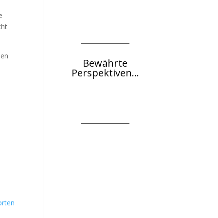
e
cht
hen
Bewährte
Perspektiven...
rten