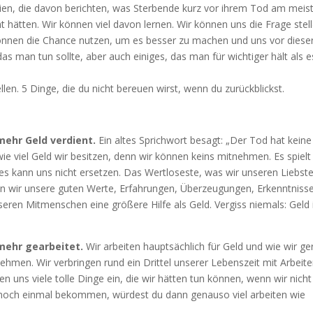
ien, die davon berichten, was Sterbende kurz vor ihrem Tod am meis
hätten. Wir können viel davon lernen. Wir können uns die Frage stell
önnen die Chance nutzen, um es besser zu machen und uns vor diese
as man tun sollte, aber auch einiges, das man für wichtiger hält als e
len. 5 Dinge, die du nicht bereuen wirst, wenn du zurückblickst.
 mehr Geld verdient.
Ein altes Sprichwort besagt: „Der Tod hat keine
ie viel Geld wir besitzen, denn wir können keins mitnehmen. Es spielt
n es kann uns nicht ersetzen. Das Wertloseste, was wir unseren Liebst
nen wir unsere guten Werte, Erfahrungen, Überzeugungen, Erkenntniss
eren Mitmenschen eine größere Hilfe als Geld. Vergiss niemals: Geld 
 mehr gearbeitet.
Wir arbeiten hauptsächlich für Geld und wie wir g
ehmen. Wir verbringen rund ein Drittel unserer Lebenszeit mit Arbeite
n uns viele tolle Dinge ein, die wir hätten tun können, wenn wir nicht
t noch einmal bekommen, würdest du dann genauso viel arbeiten wie