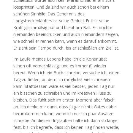
Schließlich würde auch kein Marathonläufer am Start
lossprinten. Und da sind wir auch schon bei einem
schönen Sinnbild: Das Geheimnis des
Langstreckenläufers ist seine Geduld. Er teilt seine
Kraft gleichmäßig auf und bleibt am Ball. Er möchte
niemanden beeindrucken und auch niemandem zeigen,
wie schnell er rennen kann, wenn es darauf ankommt.
Er zieht sein Tempo durch, bis er schließlich am Ziel ist.
Im Laufe meines Lebens habe ich die Kontinuität
schon oft vernachlässigt und es immer (!) wieder
bereut. Wenn ich ein Buch schreibe, versuche ich, einen
Tag zu finden, an dem ich möglichst viel schreiben
kann. Stattdessen wäre es viel besser, jeden Tag nur
ein bisschen zu schreiben und im kreativen Fluss zu
bleiben. Das fühlt sich im ersten Moment aber falsch
an. Ich denke mir dann, dass ja gar nichts Gutes dabei
herumkommen kann, wenn ich nur ein paar Absätze
schreibe. An diesem Irrglauben halte ich dann so lange
fest, bis ich begreife, dass ich keinen Tag finden werde,