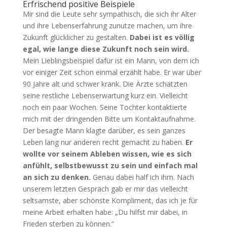
Erfrischend positive Beispiele
Mir sind die Leute sehr sympathisch, die sich ihr Alter
und ihre Lebenserfahrung zunutze machen, um ihre
Zukunft glücklicher zu gestalten.
Dabei ist es völlig
egal, wie lange diese Zukunft noch sein wird.
Mein Lieblingsbeispiel dafür ist ein Mann, von dem ich
vor einiger Zeit schon einmal erzählt habe. Er war über
90 Jahre alt und schwer krank. Die Ärzte schätzten
seine restliche Lebenserwartung kurz ein. Vielleicht
noch ein paar Wochen. Seine Tochter kontaktierte
mich mit der dringenden Bitte um Kontaktaufnahme.
Der besagte Mann klagte darüber, es sein ganzes
Leben lang nur anderen recht gemacht zu haben.
Er
wollte vor seinem Ableben wissen, wie es sich
anfühlt, selbstbewusst zu sein und einfach mal
an sich zu denken.
Genau dabei half ich ihm. Nach
unserem letzten Gespräch gab er mir das vielleicht
seltsamste, aber schönste Kompliment, das ich je für
meine Arbeit erhalten habe: „Du hilfst mir dabei, in
Frieden sterben zu können.“