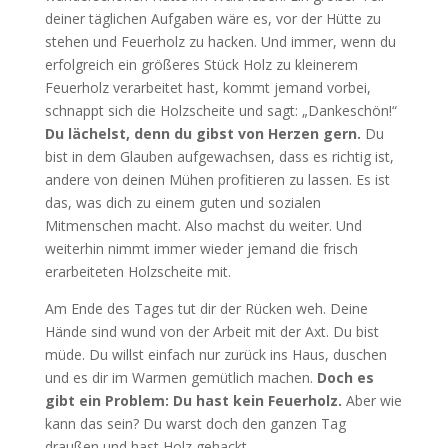
deiner täglichen Aufgaben wäre es, vor der Hütte zu
stehen und Feuerholz zu hacken. Und immer, wenn du
erfolgreich ein größeres Stück Holz zu kleinerem
Feuerholz verarbeitet hast, kommt jemand vorbei,
schnappt sich die Holzscheite und sagt: „Dankeschön!“
Du lächelst, denn du gibst von Herzen gern.
Du
bist in dem Glauben aufgewachsen, dass es richtig ist,
andere von deinen Mühen profitieren zu lassen. Es ist
das, was dich zu einem guten und sozialen
Mitmenschen macht. Also machst du weiter. Und
weiterhin nimmt immer wieder jemand die frisch
erarbeiteten Holzscheite mit.
Am Ende des Tages tut dir der Rücken weh. Deine
Hände sind wund von der Arbeit mit der Axt. Du bist
müde. Du willst einfach nur zurück ins Haus, duschen
und es dir im Warmen gemütlich machen.
Doch es
gibt ein Problem: Du hast kein Feuerholz.
Aber wie
kann das sein? Du warst doch den ganzen Tag
draußen und hast Holz gehackt.