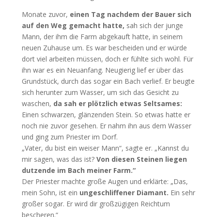
Monate zuvor,
einen Tag nachdem der Bauer sich
auf den Weg gemacht hatte,
sah sich der junge
Mann, der ihm die Farm abgekauft hatte, in seinem
neuen Zuhause um. Es war bescheiden und er würde
dort viel arbeiten müssen, doch er fühlte sich wohl. Für
ihn war es ein Neuanfang. Neugierig lief er über das
Grundstück, durch das sogar ein Bach verlief. Er beugte
sich herunter zum Wasser, um sich das Gesicht zu
waschen,
da sah er plötzlich etwas Seltsames:
Einen schwarzen, glänzenden Stein. So etwas hatte er
noch nie zuvor gesehen. Er nahm ihn aus dem Wasser
und ging zum Priester im Dorf.
„Vater, du bist ein weiser Mann“, sagte er. „Kannst du
mir sagen, was das ist?
Von diesen Steinen liegen
dutzende im Bach meiner Farm.“
Der Priester machte große Augen und erklärte: „Das,
mein Sohn, ist ein
ungeschliffener Diamant.
Ein sehr
großer sogar. Er wird dir großzügigen Reichtum
bescheren.“