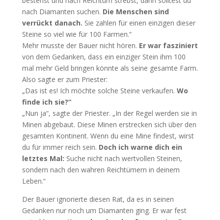
bestehst und nach Reichtum strebst, dann solltest du
nach Diamanten suchen.
Die Menschen sind
verrückt danach.
Sie zahlen für einen einzigen dieser
Steine so viel wie für 100 Farmen.“
Mehr musste der Bauer nicht hören.
Er war fasziniert
von dem Gedanken, dass ein einziger Stein ihm 100
mal mehr Geld bringen könnte als seine gesamte Farm.
Also sagte er zum Priester:
„Das ist es! Ich möchte solche Steine verkaufen.
Wo
finde ich sie?“
„Nun ja“, sagte der Priester. „In der Regel werden sie in
Minen abgebaut. Diese Minen erstrecken sich über den
gesamten Kontinent. Wenn du eine Mine findest, wirst
du für immer reich sein.
Doch ich warne dich ein
letztes Mal:
Suche nicht nach wertvollen Steinen,
sondern nach den wahren Reichtümern in deinem
Leben.“
Der Bauer ignorierte diesen Rat, da es in seinen
Gedanken nur noch um Diamanten ging. Er war fest