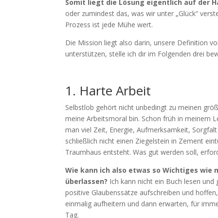
Somit liegt die Lösung eigentlich auf der H
oder zumindest das, was wir unter „Glück“ verste
Prozess ist jede Mühe wert.
Die Mission liegt also darin, unsere Definition 
unterstützen, stelle ich dir im Folgenden drei be
1. Harte Arbeit
Selbstlob gehört nicht unbedingt zu meinen größ
meine Arbeitsmoral bin. Schon früh in meinem L
man viel Zeit, Energie, Aufmerksamkeit, Sorgfalt 
schließlich nicht einen Ziegelstein in Zement ei
Traumhaus entsteht. Was gut werden soll, erford
Wie kann ich also etwas so Wichtiges wie 
überlassen?
Ich kann nicht ein Buch lesen und g
positive Glaubenssätze aufschreiben und hoffen,
einmalig aufheitern und dann erwarten, für immer
Tag.