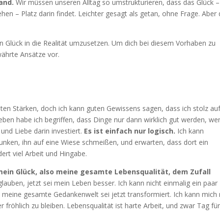
and.
Wir müssen unseren Alltag so umstrukturieren, dass das Glück –
hen – Platz darin findet. Leichter gesagt als getan, ohne Frage. Aber 
von Glück in die Realität umzusetzen. Um dich bei diesem Vorhaben zu
währte Ansätze vor.
ten Stärken, doch ich kann guten Gewissens sagen, dass ich stolz au
eben habe ich begriffen, dass Dinge nur dann wirklich gut werden, we
und Liebe darin investiert.
Es ist einfach nur logisch.
Ich kann
ntunken, ihn auf eine Wiese schmeißen, und erwarten, dass dort ein
ert viel Arbeit und Hingabe.
mein Glück, also meine gesamte Lebensqualität, dem Zufall
lauben, jetzt sei mein Leben besser. Ich kann nicht einmalig ein paar
 meine gesamte Gedankenwelt sei jetzt transformiert. Ich kann mich 
 fröhlich zu bleiben. Lebensqualität ist harte Arbeit, und zwar Tag fü