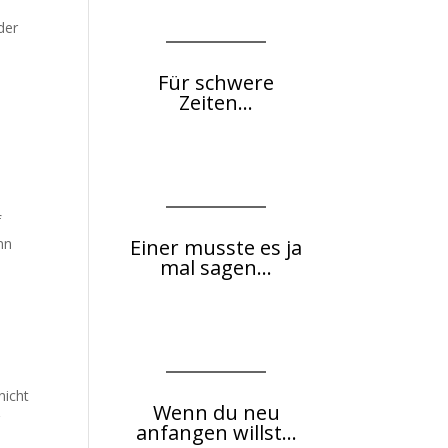
der
Für schwere
Zeiten...
f
nn
Einer musste es ja
mal sagen...
nicht
Wenn du neu
r
anfangen willst...