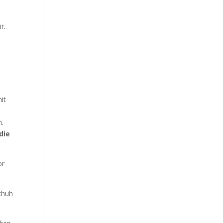
r.
it
n.
die
or
chuh