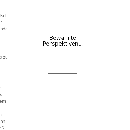
lsch:
er
sunde
Bewährte
Perspektiven...
s zu
e.
e,
dem
d
h
enn
eiß