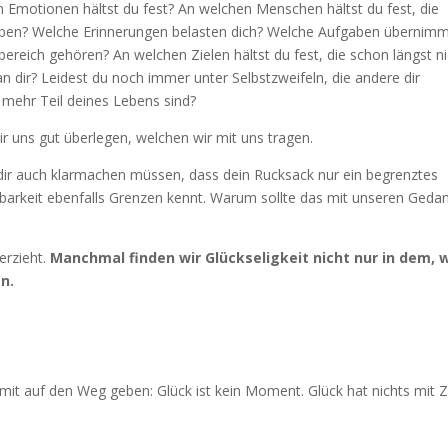
en Emotionen hältst du fest? An welchen Menschen hältst du fest, die
haben? Welche Erinnerungen belasten dich? Welche Aufgaben übernim
sbereich gehören? An welchen Zielen hältst du fest, die schon längst n
n dir? Leidest du noch immer unter Selbstzweifeln, die andere dir
 mehr Teil deines Lebens sind?
r uns gut überlegen, welchen wir mit uns tragen.
 dir auch klarmachen müssen, dass dein Rucksack nur ein begrenztes
tbarkeit ebenfalls Grenzen kennt. Warum sollte das mit unseren Geda
erzieht.
Manchmal finden wir Glückseligkeit nicht nur in dem, 
n.
it auf den Weg geben: Glück ist kein Moment. Glück hat nichts mit Z