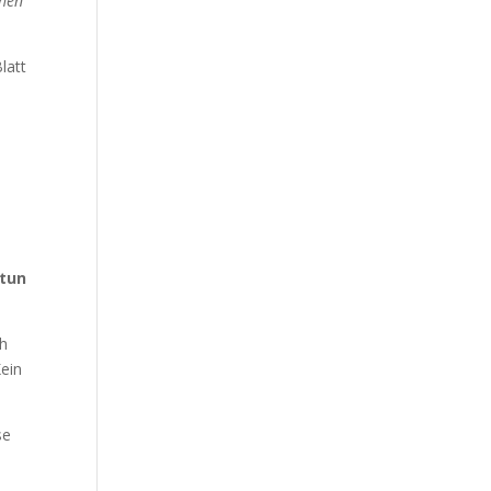
ehen
latt
 tun
ch
Kein
se