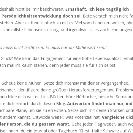
 deshalb nicht bei mir beschweren.
Ernsthaft, ich lese tagtäglich
 Persönlichkeitsentwicklung doch sei.
Bitte versteh mich nicht fa
erstehen. Aber es führt einfach zu nichts. Viel vom Leben zu wollen, ab
die sinnvollste Lebenseinstellung, und irgendwie ist es auch eine unge
s muss nicht leicht sein. Es muss nur die Mühe wert sein.“
er Glück? Wie kann das Engagement für eine hohe Lebensqualität jemal
fach mal im Raum stehen, denn jeder muss sie für sich selbst
:
Scheue keine Mühen. Setze dich intensiv mit deiner Vergangenheit,
seinander. Identifiziere deine größten Herausforderungen und Problem
ann bilde dich weiter. Lies Bücher, höre Hörbücher, besuche Seminar
ite dich einfach durch diesen Blog.
Antworten findet man nur, in
achbare Pläne, um sie zu erreichen. Setze dich mit deinen Stärken un
 ändern kannst. Entwickle weiter, was Potenzial hat.
Vergleiche dic
er Person, die du gestern warst.
Gehe jeden Tag weiter, auch w
eise, indem du ein Journal oder Tagebuch führst. Halte Schwarz auf W