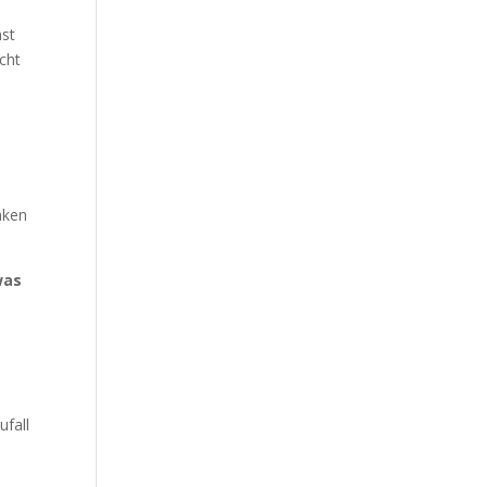
mst
icht
nken
was
ufall