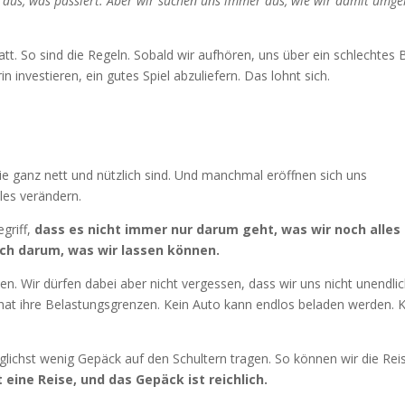
n aus, was passiert. Aber wir suchen uns immer aus, wie wir damit umg
tt. So sind die Regeln. Sobald wir aufhören, uns über ein schlechtes B
 investieren, ein gutes Spiel abzuliefern. Das lohnt sich.
 ganz nett und nützlich sind. Und manchmal eröffnen sich uns
lles verändern.
egriff,
dass es nicht immer nur darum geht, was wir noch alles
uch darum, was wir lassen können.
en. Wir dürfen dabei aber nicht vergessen, dass wir uns nicht unendli
hat ihre Belastungsgrenzen. Kein Auto kann endlos beladen werden. 
glichst wenig Gepäck auf den Schultern tragen. So können wir die Rei
 eine Reise, und das Gepäck ist reichlich.