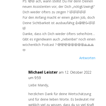
PS: 🫣🤣 ach, wann stellst Du mir denn Deinen
neuen Assistenten vor, der Dich „nötigt/zwingt“
Dich wieder öfters zu zeigen ? 🤣🤣🤣🤣🤣
Für den Anfang macht er einen guten Job, doch
Deine Sichtbarkeit ist ausbaufähig 👍🤩🫣🥳🤣🤣
🤣
Danke, dass ich Dich wieder öfters sehe/höre…
Gibt es irgendwann auch „nebenbei“ noch einen
wöchentlich Podcast ? 🫣🫣🫣🤩🤩🤩🤩🤩🙏🙏🙏
🫶
Antworten
Michael Leister
am 12. Oktober 2022
um 9:59
Liebe Mandy,
herzlichen Dank für deine Wertschätzung
und für deine lieben Worte. Es bedeutet mir
wirklich viel zu wissen, dass du so viel Kraft