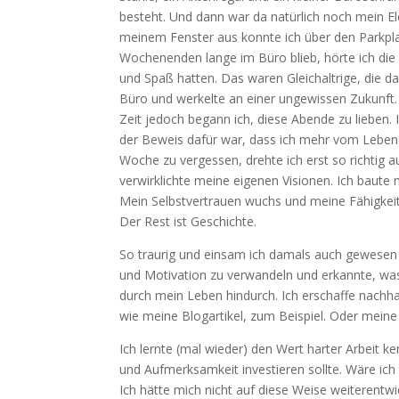
besteht. Und dann war da natürlich noch mein El
meinem Fenster aus konnte ich über den Parkpl
Wochenenden lange im Büro blieb, hörte ich die 
und Spaß hatten. Das waren Gleichaltrige, die 
Büro und werkelte an einer ungewissen Zukunft. 
Zeit jedoch begann ich, diese Abende zu lieben. 
der Beweis dafür war, dass ich mehr vom Leben 
Woche zu vergessen, drehte ich erst so richtig au
verwirklichte meine eigenen Visionen. Ich baut
Mein Selbstvertrauen wuchs und meine Fähigkeite
Der Rest ist Geschichte.
So traurig und einsam ich damals auch gewesen s
und Motivation zu verwandeln und erkannte, was m
durch mein Leben hindurch. Ich erschaffe nach
wie meine Blogartikel, zum Beispiel. Oder meine
Ich lernte (mal wieder) den Wert harter Arbeit ke
und Aufmerksamkeit investieren sollte. Wäre ich 
Ich hätte mich nicht auf diese Weise weiterentw