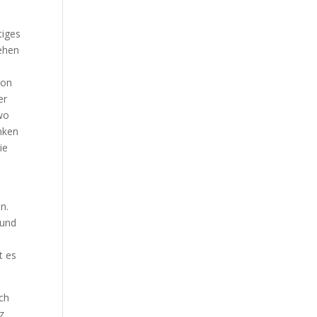
tiges
sehen
von
er
wo
anken
ie
n.
 und
t es
uch
z