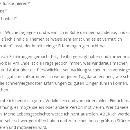
e funktionieren?“
st?“
chreibst?“
für Woche begegnen und wenn ich in Ruhe darüber nachdenke, finde 
hließlich sind die Themen teilweise sehr ernst und es ist vermutlich
ten“ lässt, der bereits einige Erfahrungen gemacht hat.
ensch Erfahrungen gemacht hat, die ihn geprägt haben und immer no
orbei. Am Ende ist die Frage jedoch immer, was wir daraus machen. 
h und Autor über die Persönlichkeitsentwicklung suchen mich vorwieg
 nicht gut zurechtkommen. Ich werde jeden Tag daran erinnert, wie sc
 die schwerwiegendsten Erfahrungen zu guten Dingen führen können,
chen.
te ich heute ein gutes Vorbild sein und von mir erzählen. Einfach ma
fnung, es möge die ein oder andere Person motivieren. Wer zu viele
en. Meine Lebensgeschichte werde ich nicht ausrollen. ABER ich werde 
hr, sehr schwer getroffen haben und zu meinen heute größten Stärke
ieren und motivieren wird.