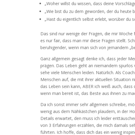
„Woher willst du wissen, dass deine Vorschläg
„Wie bist du zu dem geworden, der du heute bi
„Hast du eigentlich selbst erlebt, worüber du s
Das sind nur wenige der Fragen, die mir Woche 
es nur fair, dass man mir diese Fragen stellt. Sc
beruhigender, wenn man sich von jemandem „bera
Ganz allgemein gesagt denke ich, dass jeder M
prägen. Das Leben geht an niemandem spurlos v
sehe viele Menschen leiden. Natürlich. Als Coac
Menschen auf, die mit ihrer aktuellen Situation
das Leben sein kann, ABER ich weiß auch, dass
wenn man bereit ist, das Beste aus ihnen zu ma
Da ich sonst immer sehr allgemein schreibe, möch
wenig aus dem Nähkästchen plaudern, in der Hof
Details erwartet, den muss ich leider enttäusch
von 3 Erfahrungen erzählen, die mich damals se
führten. Ich hoffe, dass dich das ein wenig inspir