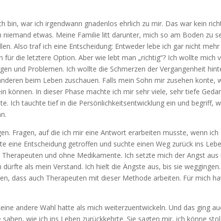
h bin, war ich irgendwann gnadenlos ehrlich zu mir. Das war kein rich
ch niemand etwas. Meine Familie litt darunter, mich so am Boden zu 
len. Also traf ich eine Entscheidung: Entweder lebe ich gar nicht mehr
h für die letztere Option. Aber wie lebt man „richtig“? Ich wollte mich 
rgen und Problemen. Ich wollte die Schmerzen der Vergangenheit hint
 anderen beim Leben zuschauen. Falls mein Sohn mir zusehen konte, 
ein können. In dieser Phase machte ich mir sehr viele, sehr tiefe Ged
 Ich tauchte tief in die Persönlichkeitsentwicklung ein und begriff, w
nn.
en. Fragen, auf die ich mir eine Antwort erarbeiten musste, wenn ich
tte eine Entscheidung getroffen und suchte einen Weg zurück ins Lebe
 Therapeuten und ohne Medikamente. Ich setzte mich der Angst aus
dürfte als mein Verstand. Ich hielt die Ängste aus, bis sie weggingen.
ren, dass auch Therapeuten mit dieser Methode arbeiten. Für mich ha
ar keine andere Wahl hatte als mich weiterzuentwickeln. Und das ging a
sahen, wie ich ins Leben zurückkehrte. Sie sagten mir, ich könne stol