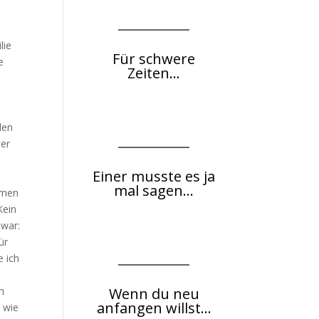
lie
Für schwere
e
Zeiten...
len
mer
Einer musste es ja
mal sagen...
amen
Kein
 war:
ür
e ich
h
Wenn du neu
anfangen willst...
 wie