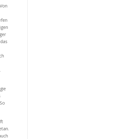
 Von
efen
igen
ger
 das
Ich
.
gie
s
 So
ft
etan.
 auch