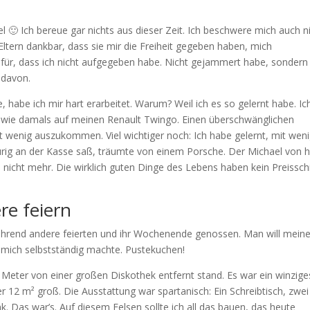
l 🙂 Ich bereue gar nichts aus dieser Zeit. Ich beschwere mich auch n
 Eltern dankbar, dass sie mir die Freiheit gegeben haben, mich
dafür, dass ich nicht aufgegeben habe. Nicht gejammert habe, sondern
 davon.
, habe ich mir hart erarbeitet. Warum? Weil ich es so gelernt habe. Ic
 wie damals auf meinen Renault Twingo. Einen überschwänglichen
mit wenig auszukommen. Viel wichtiger noch: Ich habe gelernt, mit wen
traurig an der Kasse saß, träumte von einem Porsche. Der Michael von 
n nicht mehr. Die wirklich guten Dinge des Lebens haben kein Preisschi
re feiern
 während andere feierten und ihr Wochenende genossen. Man will mein
h mich selbstständig machte. Pustekuchen!
Meter von einer großen Diskothek entfernt stand. Es war ein winzige
er 12 m² groß. Die Ausstattung war spartanisch: Ein Schreibtisch, zwei
k. Das war’s. Auf diesem Felsen sollte ich all das bauen, das heute