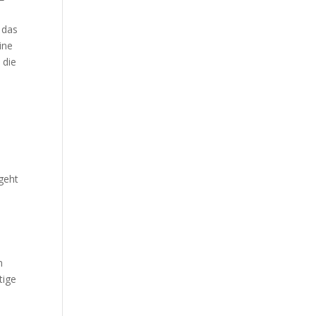
 das
ine
 die
rgeht
n
tige