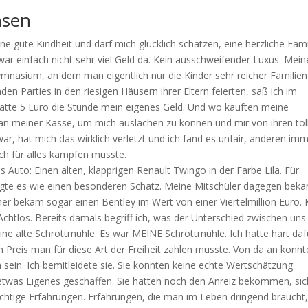
hsen
ine gute Kindheit und darf mich glücklich schätzen, eine herzliche Fami
war einfach nicht sehr viel Geld da. Kein ausschweifender Luxus. Mein
ymnasium, an dem man eigentlich nur die Kinder sehr reicher Familien
 Parties in den riesigen Häusern ihrer Eltern feierten, saß ich im
satte 5 Euro die Stunde mein eigenes Geld. Und wo kauften meine
 an meiner Kasse, um mich auslachen zu können und mir von ihren tol
war, hat mich das wirklich verletzt und ich fand es unfair, anderen im
h für alles kämpfen musste.
es Auto: Einen alten, klapprigen Renault Twingo in der Farbe Lila. Für
flegte es wie einen besonderen Schatz. Meine Mitschüler dagegen bek
ner bekam sogar einen Bentley im Wert von einer Viertelmillion Euro. 
chtlos. Bereits damals begriff ich, was der Unterschied zwischen uns
ne alte Schrottmühle. Es war MEINE Schrottmühle. Ich hatte hart daf
 Preis man für diese Art der Freiheit zahlen musste. Von da an konnt
 sein. Ich bemitleidete sie. Sie konnten keine echte Wertschätzung
etwas Eigenes geschaffen. Sie hatten noch den Anreiz bekommen, sic
htige Erfahrungen. Erfahrungen, die man im Leben dringend braucht,