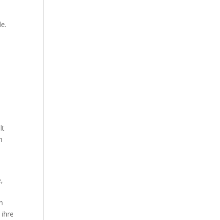
e.
e
lt
h
,
ch
 ihre