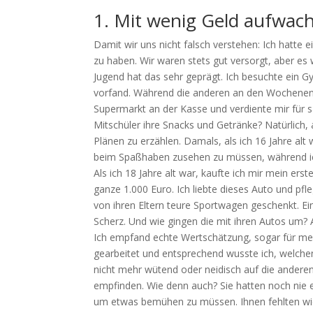
1. Mit wenig Geld aufwac
Damit wir uns nicht falsch verstehen: Ich hatte e
zu haben. Wir waren stets gut versorgt, aber es 
Jugend hat das sehr geprägt. Ich besuchte ein G
vorfand. Während die anderen an den Wochenenden
Supermarkt an der Kasse und verdiente mir für 
Mitschüler ihre Snacks und Getränke? Natürlich,
Plänen zu erzählen. Damals, als ich 16 Jahre alt 
beim Spaßhaben zusehen zu müssen, während ic
Als ich 18 Jahre alt war, kaufte ich mir mein erst
ganze 1.000 Euro. Ich liebte dieses Auto und p
von ihren Eltern teure Sportwagen geschenkt. Ei
Scherz. Und wie gingen die mit ihren Autos um? A
Ich empfand echte Wertschätzung, sogar für mei
gearbeitet und entsprechend wusste ich, welchen
nicht mehr wütend oder neidisch auf die anderen
empfinden. Wie denn auch? Sie hatten noch nie 
um etwas bemühen zu müssen. Ihnen fehlten wic