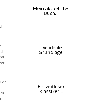
Mein aktuellstes
Buch...
ich
ch
Die ideale
Grundlage!
Ich
end
hwer
l ein
Ein zeitloser
Klassiker...
dir
n