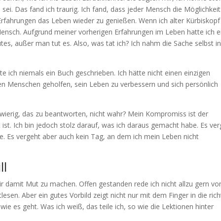
 sei. Das fand ich traurig. Ich fand, dass jeder Mensch die Möglichkeit
rfahrungen das Leben wieder zu genießen. Wenn ich alter Kürbiskopf
ensch. Aufgrund meiner vorherigen Erfahrungen im Leben hatte ich e
Gutes, außer man tut es. Also, was tat ich? Ich nahm die Sache selbst in
te ich niemals ein Buch geschrieben. Ich hätte nicht einen einzigen
igen Menschen geholfen, sein Leben zu verbessern und sich persönlich
schwierig, das zu beantworten, nicht wahr? Mein Kompromiss ist der
t ist. Ich bin jedoch stolz darauf, was ich daraus gemacht habe. Es ve
e. Es vergeht aber auch kein Tag, an dem ich mein Leben nicht
ll
 dir damit Mut zu machen. Offen gestanden rede ich nicht allzu gern vo
lesen. Aber ein gutes Vorbild zeigt nicht nur mit dem Finger in die rich
 wie es geht. Was ich weiß, das teile ich, so wie die Lektionen hinter