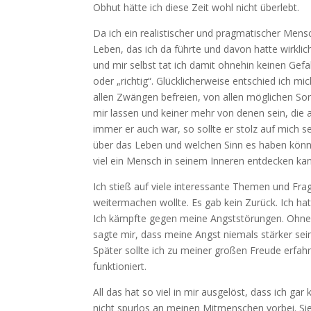
Obhut hätte ich diese Zeit wohl nicht überlebt.
Da ich ein realistischer und pragmatischer Mensc
Leben, das ich da führte und davon hatte wirkli
und mir selbst tat ich damit ohnehin keinen Gefal
oder „richtig“. Glücklicherweise entschied ich mic
allen Zwängen befreien, von allen möglichen So
mir lassen und keiner mehr von denen sein, die
immer er auch war, so sollte er stolz auf mich s
über das Leben und welchen Sinn es haben könnte.
viel ein Mensch in seinem Inneren entdecken ka
Ich stieß auf viele interessante Themen und Frag
weitermachen wollte. Es gab kein Zurück. Ich ha
Ich kämpfte gegen meine Angststörungen. Ohne
sagte mir, dass meine Angst niemals stärker sein 
Später sollte ich zu meiner großen Freude erfah
funktioniert.
All das hat so viel in mir ausgelöst, dass ich g
nicht spurlos an meinen Mitmenschen vorbei. Sie 