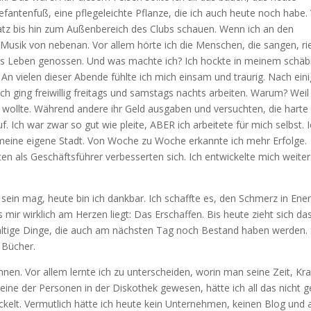
efantenfuß, eine pflegeleichte Pflanze, die ich auch heute noch habe.
atz bis hin zum Außenbereich des Clubs schauen. Wenn ich an den
Musik von nebenan. Vor allem hörte ich die Menschen, die sangen, ri
das Leben genossen. Und was machte ich? Ich hockte in meinem schäb
An vielen dieser Abende fühlte ich mich einsam und traurig. Nach eini
Ich ging freiwillig freitags und samstags nachts arbeiten. Warum? Weil
wollte. Während andere ihr Geld ausgaben und versuchten, die harte
f. Ich war zwar so gut wie pleite, ABER ich arbeitete für mich selbst. 
e meine eigene Stadt. Von Woche zu Woche erkannte ich mehr Erfolge.
n als Geschäftsführer verbesserten sich. Ich entwickelte mich weiter
ein mag, heute bin ich dankbar. Ich schaffte es, den Schmerz in Ener
ir wirklich am Herzen liegt: Das Erschaffen. Bis heute zieht sich da
haltige Dinge, die auch am nächsten Tag noch Bestand haben werden.
 Bücher.
nnen. Vor allem lernte ich zu unterscheiden, worin man seine Zeit, Kra
eine der Personen in der Diskothek gewesen, hätte ich all das nicht g
ickelt. Vermutlich hätte ich heute kein Unternehmen, keinen Blog und