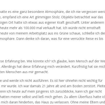
hatte es eine ganz besondere Atmosphäre, die ich nie vergessen werd
e, empfand ich eine Art grimmigen Stolz. Objektiv betrachtet war das
äbigen Ort hatte ich etwas aus eigener Kraft geschafft. Unter anderem
 heute mehr als 100.000 mal verkauft hat. Ich würde nicht ernsthaft
heute von meinem Arbeitsplatz aus ins Grüne schaue, schließe ich di
osphäre. Dann denke ich daran, was für eine verrückte Reise es bis
ese Erfahrung bin. Wie könnte ich? Ich glaube, kein Mensch auf der We
. Allerdings hat diese Erfahrung mich verändert. Kurzfristig hat sie mic
) guten Menschen aus mir gemacht.
und werde ich nicht ausführen. Es ist hier ohnehin nicht wichtig für
s mir wurde. Ich war damals 21 Jahre alt und am Boden zerstört. Pleite
nn ich heute auf mein jüngeres Ich zurückblicke, kann ich gar nicht
Schatten meiner selbst und ließ mich gehen. Zu allem Überfluss hatte i
 mich daran hinderten, das Haus zu verlassen. Ohne meine Eltern und