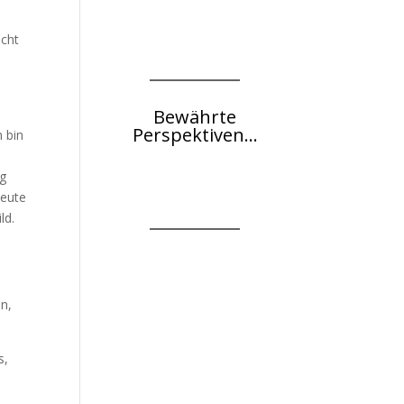
icht
Bewährte
Perspektiven...
h bin
ig
heute
ld.
en,
s,