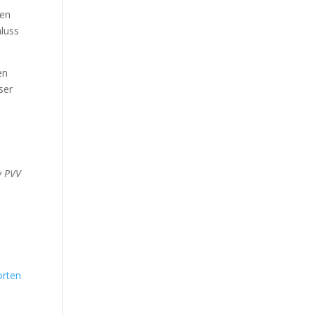
men
hluss
en
ser
w PVV
rten