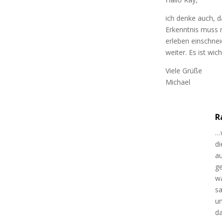
ich denke auch, 
Erkenntnis muss 
erleben einschnei
weiter. Es ist wic
Viele Grüße
Michael
R
…
di
au
ge
wa
sa
un
da