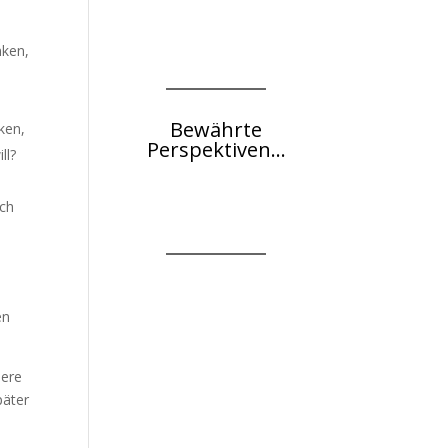
nken,
Bewährte
nken,
Perspektiven...
ll?
uch
en
sere
päter
e