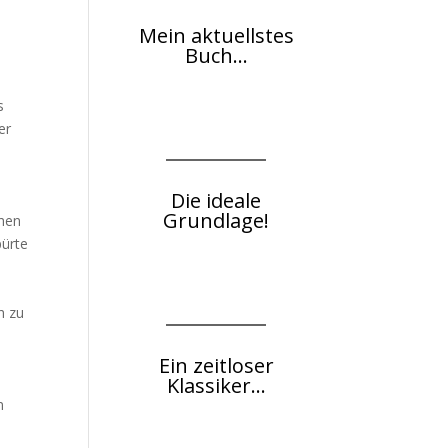
Mein aktuellstes
Buch...
s
er
Die ideale
Grundlage!
chen
pürte
h zu
Ein zeitloser
Klassiker...
m