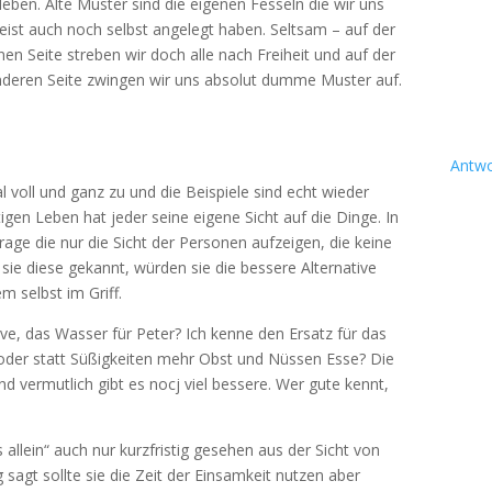
leben. Alte Muster sind die eigenen Fesseln die wir uns
ist auch noch selbst angelegt haben. Seltsam – auf der
nen Seite streben wir doch alle nach Freiheit und auf der
nderen Seite zwingen wir uns absolut dumme Muster auf.
Antwo
 voll und ganz zu und die Beispiele sind echt wieder
tigen Leben hat jeder seine eigene Sicht auf die Dinge. In
rage die nur die Sicht der Personen aufzeigen, die keine
 sie diese gekannt, würden sie die bessere Alternative
m selbst im Griff.
ive, das Wasser für Peter? Ich kenne den Ersatz für das
oder statt Süßigkeiten mehr Obst und Nüssen Esse? Die
nd vermutlich gibt es nocj viel bessere. Wer gute kennt,
s allein“ auch nur kurzfristig gesehen aus der Sicht von
ig sagt sollte sie die Zeit der Einsamkeit nutzen aber