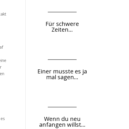
takt
Für schwere
Zeiten...
af
eine
r
Einer musste es ja
ten
mal sagen...
Wenn du neu
 es
anfangen willst...