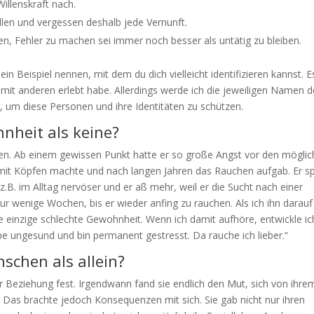
illenskraft nach.
len und vergessen deshalb jede Vernunft.
n, Fehler zu machen sei immer noch besser als untätig zu bleiben.
ein Beispiel nennen, mit dem du dich vielleicht identifizieren kannst. E
h mit anderen erlebt habe. Allerdings werde ich die jeweiligen Namen d
, um diese Personen und ihre Identitäten zu schützen.
hnheit als keine?
en. Ab einem gewissen Punkt hatte er so große Angst vor den mögli
mit Köpfen machte und nach langen Jahren das Rauchen aufgab. Er s
.B. im Alltag nervöser und er aß mehr, weil er die Sucht nach einer
ur wenige Wochen, bis er wieder anfing zu rauchen. Als ich ihn darauf
ne einzige schlechte Gewohnheit. Wenn ich damit aufhöre, entwickle ic
ebe ungesund und bin permanent gestresst. Da rauche ich lieber.“
nschen als allein?
ner Beziehung fest. Irgendwann fand sie endlich den Mut, sich von ihre
 Das brachte jedoch Konsequenzen mit sich. Sie gab nicht nur ihren