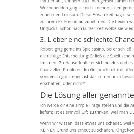
Partner auf, sondern auch den gemeinsamen Freu
Wochenenden ging sie nicht mehr mit den gemein
zunehmend einsam. Diese Einsamkeit nagte so sta
zu ihrem Ex-Freund aufzunehmen. Die beiden wurd
Unglücks. Schon nach kurzer Zeit wollte sie wied
3. Lieber eine schlechte Chanc
Robert ging gerne ins Spielcasino, bis er schließli
die richtige Entscheidung: Er ließ die Spieltisc
frustriert. Zu Hause fühlte er sich nutzlos und es
finanziellen Probleme. Im Gespräch mit mir off
sonderlich gut stehen, ist das immer noch bess
erschaffen, oder nicht?“
Die Lösung aller genannt
Ich werde dir eine simple Frage stellen und die 
liefern: Ist es sinnvoll Gift zu trinken, weil man D
Wenn wir wissen, dass etwas uns schadet, weil w
KEINEN Grund uns erneut zu schaden. Klingt kompl