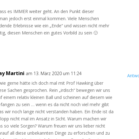
dass es IMMER weiter geht. An den Punkt dieser
man jedoch erst einmal kommen. Viele Menschen
dende Erlebnisse wie ein „Ende“ und wissen nicht mehr
htig, diesen Menschen ein gutes Vorbild zu sein 🙂
ay Martini
am 13. März 2020 um 11:24
Antwo
wie gerne hätte ich doch mal mit Prof Hawking über
ese Sachen gesprochen. Rein „irdisch“ bewegen wir uns
f einem relativ kleinen Ball und scheinen auf diesem wie
fangen zu sein … wenn es da nicht noch viel mehr gibt
s wir noch lange nicht verstanden haben. Ein Ende ist da
lopp nicht mal im Ansatz in Sicht. Warum machen wir
s so viele Sorgen? Warum freuen wir uns lieber nicht
rauf all diese unbekannten Dinge zu erforschen und zu