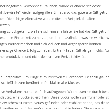
iner negativen Gewohnheit (Rauchen) würde er andere schlechte
d „bewährte“ wieder aufgegriffen. Er hat also das gute alte Gift getru
n. Die richtige Alternative wäre in diesem Beispiel, die alten
setzen!
hung zurückgekehrt, weil sie sich einsam fühlte. Sie hat das Gift getru
wesen die Einsamkeit zu nutzen, um herauszufinden, was sie wirklich wi
tigen Partner machen und sich viel Zeit und Ärger sparen können.
e einzige Chance Erfolg zu haben. Er trank lieber Gift als gar nichts. A
r produktiven und nicht-destruktiven Freizeitaktivität.
 die Perspektive, um Dinge zum Positiven zu verändern. Deshalb glaub
 schließlich zum berühmten Rückfall in alte Muster.
ative Verhaltensmuster einfach aufzugeben. Wir müssen sie durch bes
eutet, eine Lücke zu eröffnen. Diese Lücke wollen wir früher oder s
n der Zwischenzeit nichts Neues gefunden oder etabliert haben, das dies
t, greifen wir auf das zurück, was wir ohnehin haben: Die gute alte