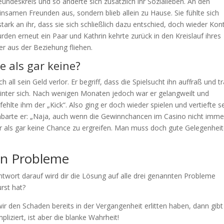
ndeskreis und so änderte sich zusätzlich ihr Sozialleben. An den
samen Freunden aus, sondern blieb allein zu Hause. Sie fühlte sich
rk an ihr, dass sie sich schließlich dazu entschied, doch wieder Kon
en erneut ein Paar und Kathrin kehrte zurück in den Kreislauf ihres
er aus der Beziehung fliehen.
e als gar keine?
ch all sein Geld verlor. Er begriff, dass die Spielsucht ihn auffraß und tr
he hinter sich. Nach wenigen Monaten jedoch war er gelangweilt und
 fehlte ihm der „Kick“. Also ging er doch wieder spielen und vertiefte s
enbarte er: „Naja, auch wenn die Gewinnchancen im Casino nicht imme
er als gar keine Chance zu ergreifen. Man muss doch gute Gelegenhei
en Probleme
Antwort darauf wird dir die Lösung auf alle drei genannten Probleme
urst hat?
ir den Schaden bereits in der Vergangenheit erlitten haben, dann gibt
iziert, ist aber die blanke Wahrheit!