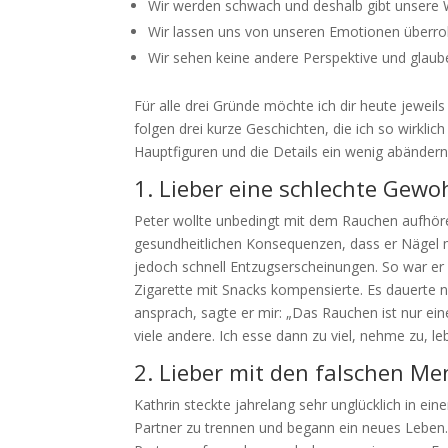
Wir werden schwach und deshalb gibt unsere W
Wir lassen uns von unseren Emotionen überrol
Wir sehen keine andere Perspektive und glaube
Für alle drei Gründe möchte ich dir heute jeweils 
folgen drei kurze Geschichten, die ich so wirklic
Hauptfiguren und die Details ein wenig abändern
1. Lieber eine schlechte Gewo
Peter wollte unbedingt mit dem Rauchen aufhör
gesundheitlichen Konsequenzen, dass er Nägel 
jedoch schnell Entzugserscheinungen. So war er z
Zigarette mit Snacks kompensierte. Es dauerte n
ansprach, sagte er mir: „Das Rauchen ist nur ei
viele andere. Ich esse dann zu viel, nehme zu, l
2. Lieber mit den falschen Me
Kathrin steckte jahrelang sehr unglücklich in ei
Partner zu trennen und begann ein neues Leben.