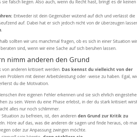
ie falsch liegen. Also auch, wenn du Recht hast, bringt es dir keinen
ühren:
Entweder ist dein Gegenüber wütend auf dich und verlässt die
h seufzend auf. Dabei hat er sich jedoch nicht von dir überzeugen lasse
h
.
alb sollten wir uns manchmal fragen, ob es sich in einer Situation wir
 beraten sind, wenn wir eine Sache auf sich beruhen lassen.
dern nimm anderen den Grund
 von anderen kritisiert werden.
Das kennst du vielleicht von der
in Problem mit deiner Arbeitsleistung oder -weise zu haben. Egal, wi
rlierst du die Motivation.
nschen ihre eigenen Fehler erkennen und sie sich ehrlich eingestehe
n zu sein. Wenn du eine Phase erlebst, in der du stark kritisiert wirs
acht alles nur noch schlimmer.
 Situation zu befreien, ist, den anderen
den Grund zur Kritik zu
n. Höre auf das, was die anderen dir sagen und finde heraus, ob ma
bewegen oder zur Anpassung zwingen möchte.
 sinnvoll sein könnte,
dann etabliere sie.