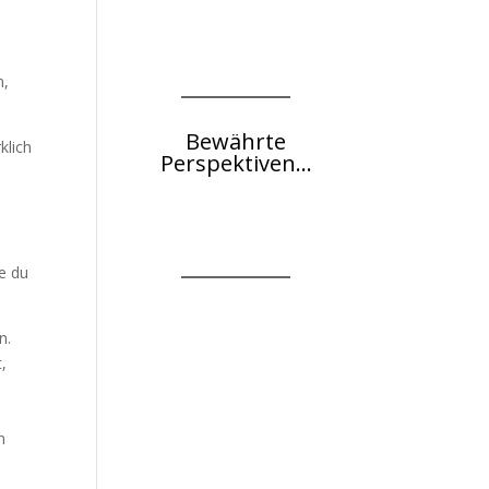
n,
Bewährte
klich
Perspektiven...
e du
n.
t,
n