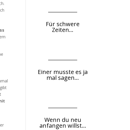
ch.
ach
Für schwere
Zeiten...
ass
 Dem
ne
Einer musste es ja
mal sagen...
hmal
gibt
t
mit
Wenn du neu
anfangen willst...
ter