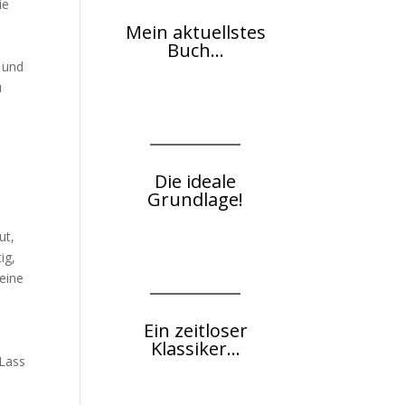
ie
Mein aktuellstes
Buch...
 und
u
Die ideale
Grundlage!
ut,
ig,
eine
Ein zeitloser
Klassiker...
Lass