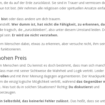
n, die du auf der Erde zurücklässt. Sie sind in Trauer und vermissen di
un tot bist. (Wir nehmen alle religiösen oder spirituellen Ansätze einf
 bist
oder dass andere um dich trauern.
nstellt.
Wer dumm ist, hat nicht die Fähigkeit, zu erkennen, d
 die tragisch, die „zurückbleiben“, also unter diesem Umstand leiden.
al sein.
Er wird sie nicht verstehen.
nem Menschen dabei, etwas zu erkennen, aber versuche nicht, ihm sei
 funktionieren.
hohen Preis
gen Menschen sind: Du kennst es doch bestimmt, dass man sich manc
ass man mit seiner Sichtweise die Wahrheit und Logik vertritt. Leider 
ollen
und mit ihrer Meinung dagegen argumentieren. Der Knackpunk
n die einzig logische Möglichkeit vertritt, während
das Gegenüber 
.
Was tust du in solchen Situationen? Richtig:
Du diskutierst
und
überzeugen.
 Selbstbild, das keinerlei Fehler zulässt.
Das heißt, dass sie un