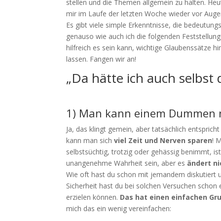
stellen und die Themen allgemein zu halten. He
mir im Laufe der letzten Woche wieder vor Auge
Es gibt viele simple Erkenntnisse, die bedeutung
genauso wie auch ich die folgenden Feststellun
hilfreich es sein kann, wichtige Glaubenssätze h
lassen. Fangen wir an!
„Da hätte ich auch selbs
1) Man kann einem Dummen ni
Ja, das klingt gemein, aber tatsächlich entspric
kann man sich
viel Zeit und Nerven sparen
! 
selbstsüchtig, trotzig oder gehässig benimmt
unangenehme Wahrheit sein, aber es
ändert ni
Wie oft hast du schon mit jemandem diskutiert 
Sicherheit hast du bei solchen Versuchen schon 
erzielen können.
Das hat einen einfachen Gr
mich das ein wenig vereinfachen: