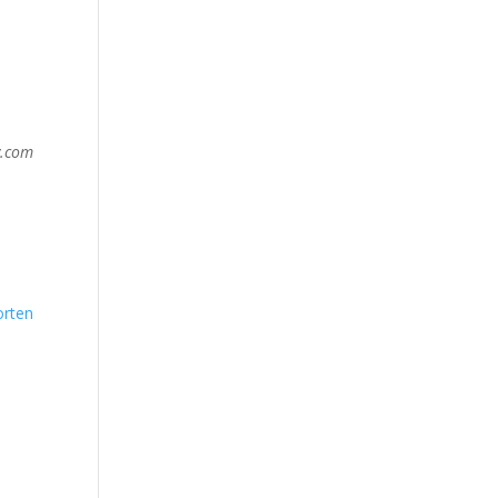
y.com
rten