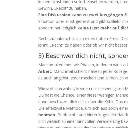
keinen Umständen sofort einsehen werden, dass s
Gewinn, „Recht“ zu haben.
Eine Diskussion kann zu zwei Ausgängen f
Situation oder er ist genervt und gibt schließlic
sondern hat lediglich
keine Lust mehr auf dic
Recht zu haben, hat also einen hohen Preis. Desh
lohnt, „Recht“ zu haben oder ob wir nicht besser
3) Beschwer dich nicht, son
Manchmal erleben wir Phasen, in denen wir stark
Arbeit.
Manchmal scheint nahezu jeder Kollege e
es auch angehst: Jeder meckert und allmählich ve
Wie vorhin erwähnt, können nur die wenigsten Me
Du hast die Chance, einer dieser wenigen Mensche
dann beschwere dich nicht über die Kritik. Das m
Die effektivste Methode, um sich aus solch einer
nehmen.
Beobachte und hinterfrage dein Handel
dich wirklich zu einer sinnvollen Veränderung 
Wenn du erkennst, dass die Veränderung wirklich