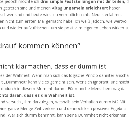
ute jedoch möchte ich
drei simple Feststellungen mit dir teilen
, d
n getreten sind und meinen Alltag
ungemein erleichtert
haben.
sschwer sind und heute wirst du vermutlich nichts Neues erfahren,
gen nicht zum ersten Mal gemacht habe. Ich weiß jedoch, wie wertvoll
in und wieder aufzufrischen, um sie positiv im eigenen Leben wirken z
t drauf kommen können“
cht klarmachen, dass er dumm ist
ht es der Wahrheit. Wenn man sich das logische Prinzip dahinter anscha
Mit „Dummheit“ kann Vieles gemeint sein. Wer sich ignorant, uneinsicht
, ist dadurch in diesem Moment dumm. Für manche Menschen mag das 
chts daran, dass es die Wahrheit ist.
und versucht, ihm darzulegen, weshalb sein Verhalten dumm ist? Mit
eine ganze Menge Zeit verloren und dennoch kein positives Ergebnis
und:
Wer sich dumm benimmt, kann seine Dummheit nicht erkennen. 