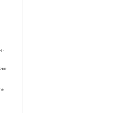
die
d
dein-
che