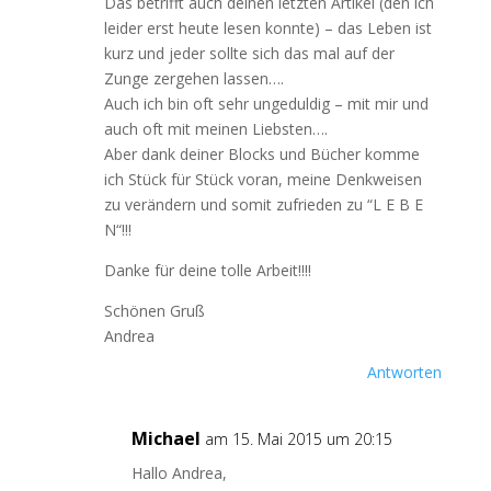
Das betrifft auch deinen letzten Artikel (den ich
leider erst heute lesen konnte) – das Leben ist
kurz und jeder sollte sich das mal auf der
Zunge zergehen lassen….
Auch ich bin oft sehr ungeduldig – mit mir und
auch oft mit meinen Liebsten….
Aber dank deiner Blocks und Bücher komme
ich Stück für Stück voran, meine Denkweisen
zu verändern und somit zufrieden zu “L E B E
N“!!!
Danke für deine tolle Arbeit!!!!
Schönen Gruß
Andrea
Antworten
Michael
am 15. Mai 2015 um 20:15
Hallo Andrea,