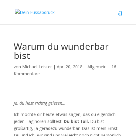
Warum du wunderbar
bist
von
Michael Leister
|
Apr. 20, 2018
|
Allgemein
|
16
Kommentare
Ja, du hast richtig gelesen…
Ich möchte dir heute etwas sagen, das du eigentlich
jeden Tag hören solltest:
Du bist toll.
Du bist
großartig, ja geradezu wunderbar! Das ist mein Ernst.
Du und ich, wir sind uns vielleicht noch nicht persönlich