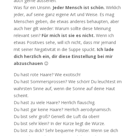
auch gerne aussehen.“
Was für ein Unsinn.
Jeder Mensch ist schön.
Wirklich
jeder, auf seine ganz eigene Art und Weise. Es mag
Menschen geben, die etwas anderes behaupten, aber
auch hier gilt wieder: Warum sollte diese Meinung
relevant sein?
Für mich ist sie es nicht.
Wenn ich
etwas Positives sehe, will ich nicht, dass mir jemand
mit seiner Negativität in die Suppe spuckt.
Ich lade
dich herzlich ein, dir diese Einstellung bei mir
abzuschauen
😉
Du hast rote Haare? Wie exotisch!
Du hast Sommersprossen? Wie schön! Du leuchtest im
wahrsten Sinne auf, wenn die Sonne auf deine Haut
scheint.
Du hast zu viele Haare? Herrlich flauschig.
Du hast gar keine Haare? Herrlich aerodynamisch.
Du bist sehr groß? Genieß die Luft da oben!
Du bist sehr klein? In der Kürze liegt die Würze.
Du bist zu dick? Sehr bequeme Polster. Wenn sie dich