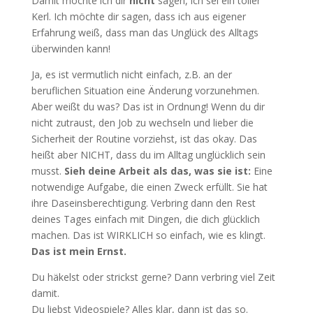
Damit möchte ich dir
nicht
sagen, ich sei ein toller
Kerl. Ich möchte dir sagen, dass ich aus eigener
Erfahrung weiß, dass man das Unglück des Alltags
überwinden kann!
Ja, es ist vermutlich nicht einfach, z.B. an der
beruflichen Situation eine Änderung vorzunehmen.
Aber weißt du was? Das ist in Ordnung! Wenn du dir
nicht zutraust, den Job zu wechseln und lieber die
Sicherheit der Routine vorziehst, ist das okay. Das
heißt aber NICHT, dass du im Alltag unglücklich sein
musst.
Sieh deine Arbeit als das, was sie ist:
Eine
notwendige Aufgabe, die einen Zweck erfüllt. Sie hat
ihre Daseinsberechtigung. Verbring dann den Rest
deines Tages einfach mit Dingen, die dich glücklich
machen. Das ist WIRKLICH so einfach, wie es klingt.
Das ist mein Ernst.
Du häkelst oder strickst gerne? Dann verbring viel Zeit
damit.
Du liebst Videospiele? Alles klar, dann ist das so.