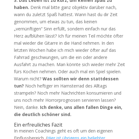
5.
Das Leben ist zu kurz, um keinen Spaß zu
haben.
Denk mal bitte ganz objektiv darüber nach,
wann du zuletzt Spaß hattest. Wann hast du dir Zeit
genommen, um etwas zu tun, das keinen
„vernünftigen“ Sinn erfüllt, sondern einfach nur das
Herz aufblühen lässt? Ich für meinen Teil möchte öfter
mal wieder die Gitarre in die Hand nehmen. In den
letzten Wochen habe ich mich wieder öfter auf das
Fahrrad geschwungen, um die ein oder andere
Ausfahrt zu machen. Man könnte sich wieder mehr Zeit
fürs Kochen nehmen. Oder auch mal ein Spiel spielen.
Warum nicht?
Was sollten wir denn stattdessen
tun?
Noch heftiger im Hamsterrad des Alltags
strampeln? Noch mehr Nachrichten konsumieren und
uns noch mehr Horrorprognosen servieren lassen?
Nein, danke.
Ich denke, uns allen fallen Dinge ein,
die deutlich schöner sind.
Ein erfreuliches Fazit
In meinen Coachings geht es oft um den eigenen
Einflussbereich. (
Hier ist übrigens ein beliebter